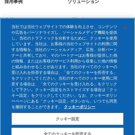
採用事例
ソリューション
建材gallery
お問い合わせ
当社では当社ウェブサイトでの体験を向上させ、コンテンツ
や広告をパーソナライズし、ソーシャルメディア機能を提供
し、当社のトラフィックを分析するために、クッキーを使用
しています。当社は、お客様の当社ウェブサイトの利用に関
する情報を、当社のソーシャルメディア、広告、分析パート
ナーと共有しており、そのパートナーはお客様が提供した他
の情報、またはお客様のサービス利用から収集した他の情報
と組み合わせることがあります。当社のすべてのクッキーの
受け入れを拒否する場合は、「全てのクッキーを拒否する」
をクリックしてください。当社のすべてのクッキー使用に同
ご利用条件
プライバシーポリシー
意する場合は、「全てのクッキーを受け入れる」をクリック
して下さい。クッキー設定をカストマイズする場合は「クッ
キー設定」をクリックしてください。なお、クッキーポリシ
企業情報
旭化成グループトップ
ーページにある「クッキー設定」ボタンから、いつでも同意
を撤回することができます。
クッキーポリシー
Copyright © Asahi Kasei Construction Materials Corporation. All rights
reserved.
クッキー設定
全てのクッキーを拒否する